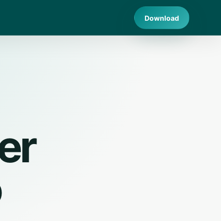
Download
er
o