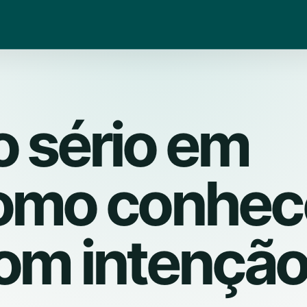
 sério em
como conhec
om intençã