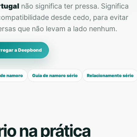
rtugal
não significa ter pressa. Significa
compatibilidade desde cedo, para evitar
versas que não levam a lado nenhum.
regar a Deepbond
 de namoro
Guia de namoro sério
Relacionamento sério
io na prática