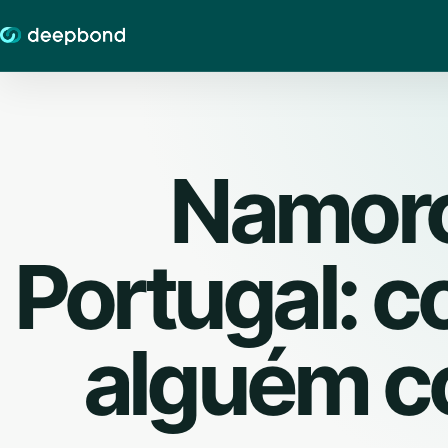
Namoro
Portugal: 
alguém c